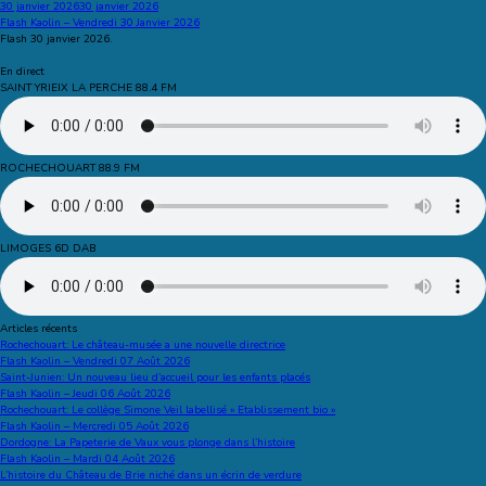
30 janvier 2026
30 janvier 2026
Flash Kaolin – Vendredi 30 Janvier 2026
Flash 30 janvier 2026.
En direct
SAINT YRIEIX LA PERCHE 88.4 FM
ROCHECHOUART 88.9 FM
LIMOGES 6D DAB
Articles récents
Rochechouart: Le château-musée a une nouvelle directrice
Flash Kaolin – Vendredi 07 Août 2026
Saint-Junien: Un nouveau lieu d’accueil pour les enfants placés
Flash Kaolin – Jeudi 06 Août 2026
Rochechouart: Le collège Simone Veil labellisé « Etablissement bio »
Flash Kaolin – Mercredi 05 Août 2026
Dordogne: La Papeterie de Vaux vous plonge dans l’histoire
Flash Kaolin – Mardi 04 Août 2026
L’histoire du Château de Brie niché dans un écrin de verdure