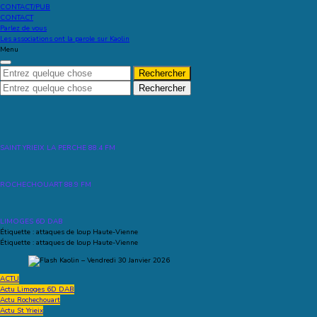
CONTACT/PUB
CONTACT
Parlez de vous
Les associations ont la parole sur Kaolin
Menu
Recherche
pour :
Recherche
pour :
SAINT YRIEIX LA PERCHE 88.4 FM
ROCHECHOUART 88.9 FM
LIMOGES 6D DAB
Étiquette :
attaques de loup Haute-Vienne
Étiquette :
attaques de loup Haute-Vienne
ACTU
Actu Limoges 6D DAB
Actu Rochechouart
Actu St Yrieix