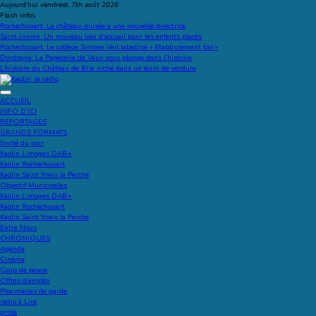
Aller
Aujourd’hui
vendredi, 7th août 2026
au
Flash infos
contenu
Rochechouart: Le château-musée a une nouvelle directrice
Saint-Junien: Un nouveau lieu d’accueil pour les enfants placés
Rochechouart: Le collège Simone Veil labellisé « Etablissement bio »
Dordogne: La Papeterie de Vaux vous plonge dans l’histoire
L’histoire du Château de Brie niché dans un écrin de verdure
Kaolin, la radio
Ecoutez-vous
ACCUEIL
INFO D’ICI
REPORTAGES
GRANDS FORMATS
Invité du jour
Kaolin Limoges DAB+
Kaolin Rochechouart
Kaolin Saint Yrieix la Perche
Objectif Municipales
Kaolin Limoges DAB+
Kaolin Rochechouart
Kaolin Saint Yrieix la Perche
Entre Nous
CHRONIQUES
Agenda
Cinéma
Coup de pouce
Offres d’emploi
Pharmacies de garde
radio à Lire
grille