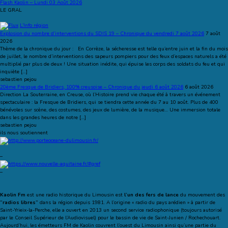
Flash Kaolin – Lundi 03 Août 2026
LE GRAL
L’Info région
Explosion du nombre d’interventions du SDIS 19 – Chronique du vendredi 7 août 2026
7 août
2026
Thème de la chronique du jour : En Corrèze, la sécheresse est telle qu’entre juin et la fin du mois
de juillet, le nombre d’interventions des sapeurs pompiers pour des feux d’espaces naturels a été
multiplié par plus de deux ! Une situation inédite, qui épuise les corps des soldats du feu et qui
inquiète […]
sebastien pejou
20ème Fresque de Bridiers, 100% creusoise – Chronique du jeudi 6 août 2026
6 août 2026
Direction La Souterraine, en Creuse, où l’Histoire prend vie chaque été à travers un événement
spectaculaire : la Fresque de Bridiers, qui se tiendra cette année du 7 au 10 août. Plus de 400
bénévoles sur scène, des costumes, des jeux de lumière, de la musique… Une immersion totale
dans les grandes heures de notre […]
sebastien pejou
ils nous soutiennent
–
–
Kaolin Fm
est une radio historique du Limousin est
l’un des fers de lance
du mouvement des
“radios libres”
dans la région depuis 1981. A l’origine « radio du pays arédien » à partir de
Saint-Yrieix-la-Perche, elle a ouvert en 2013 un second service radiophonique (toujours autorisé
par le Conseil Supérieur de l’Audiovisuel) pour le bassin de vie de Saint-Junien / Rochechouart.
Aujourd’hui, les émetteurs FM de Kaolin couvrent l’ouest du Limousin ainsi qu’une partie du