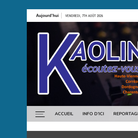
Aller
Roch
Aujourd’hui
VENDREDI, 7TH AOÛT 2026
au
contenu
Ecoutez-vous
ACCUEIL
INFO D’ICI
REPORTAG