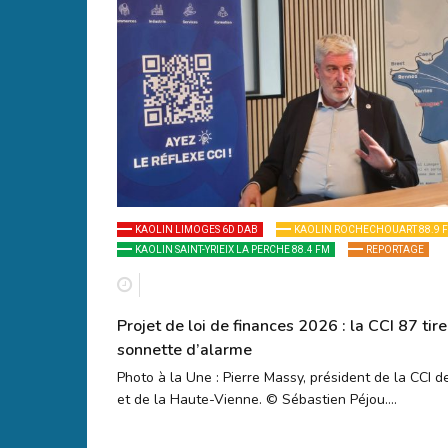
KAOLIN LIMOGES 6D DAB
KAOLIN ROCHECHOUART 88.9 
KAOLIN SAINT-YRIEIX LA PERCHE 88.4 FM
REPORTAGE
Projet de loi de finances 2026 : la CCI 87 tire
sonnette d’alarme
Photo à la Une : Pierre Massy, président de la CCI 
et de la Haute-Vienne. © Sébastien Péjou….