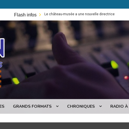
echouart: Le château-musée a une nouvelle directrice
Saint-Junie
Flash infos
Kaolin,
la
radio
ES
GRANDS FORMATS
CHRONIQUES
RADIO À 
INVITÉ DU JOUR
AGENDA
KAOLIN LIMOGES DAB+