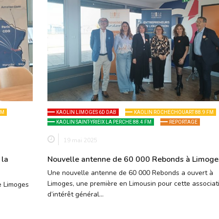
FM
KAOLIN LIMOGES 6D DAB
KAOLIN ROCHECHOUART 88.9 FM
KAOLIN SAINT-YRIEIX LA PERCHE 88.4 FM
REPORTAGE
19 mai 2025
 la
Nouvelle antenne de 60 000 Rebonds à Limoge
Une nouvelle antenne de 60 000 Rebonds a ouvert à
Limoges, une première en Limousin pour cette associat
de Limoges
d’intérêt général…