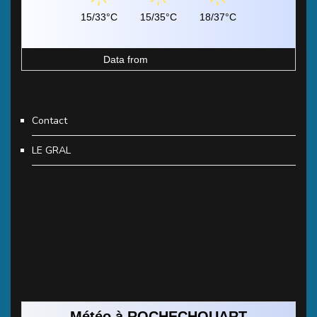
15/33°C
15/35°C
18/37°C
Data from
MeteoArt.com
Contact
LE GRAL
Météo à ROCHECHOUART