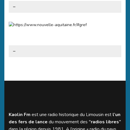
–
–
Kaolin Fm
est une radio historique du Limousin est
l’un
des fers de lance
du mouvement des
“radios libres”
dans la région depuis 1981. A l’origine « radio du pays