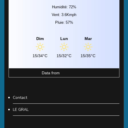
Humidité: 72%
Vent: 3.6Kmph
Pluie: 57%
Dim
Lun
Mar
15/34°C
15/32°C
15/35°C
Data from
MeteoArt.com
Contact
LE GRAL