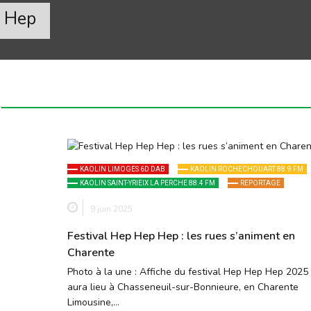
p Hep
KAOLIN LIMOGES 6D DAB
KAOLIN ROCHECHOUART 88.9 FM
KAOLIN SAINT-YRIEIX LA PERCHE 88.4 FM
REPORTAGE
9 juin 2025
Festival Hep Hep Hep : les rues s’animent en
Charente
Photo à la une : Affiche du festival Hep Hep Hep 2025 
aura lieu à Chasseneuil-sur-Bonnieure, en Charente
Limousine,…