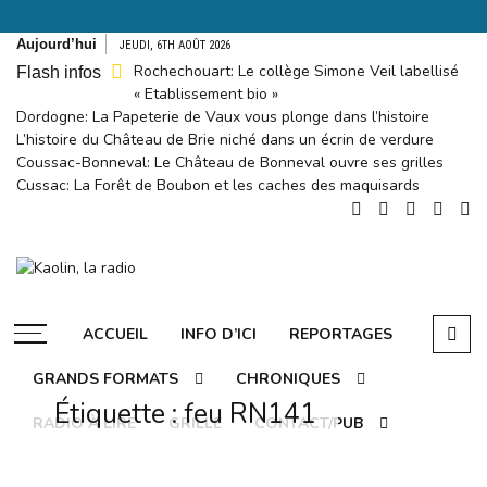
Aller
Aujourd’hui
JEUDI, 6TH AOÛT 2026
au
Rochechouart: Le collège Simone Veil labellisé
Flash infos
contenu
« Etablissement bio »
Dordogne: La Papeterie de Vaux vous plonge dans l’histoire
L’histoire du Château de Brie niché dans un écrin de verdure
Coussac-Bonneval: Le Château de Bonneval ouvre ses grilles
Cussac: La Forêt de Boubon et les caches des maquisards
Kaolin, la
radio
Ecoutez-vous
ACCUEIL
INFO D’ICI
REPORTAGES
GRANDS FORMATS
CHRONIQUES
Étiquette :
feu RN141
RADIO À LIRE
GRILLE
CONTACT/PUB