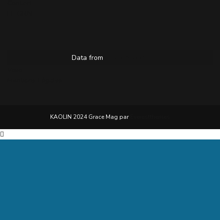
Contact
LE GRAL
Data from
MeteoArt.com
Visio
Mentions Légales
KAOLIN 2024 Grace Mag par
Everestthemes