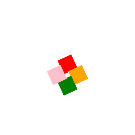
6 août 2026
Direction La Souterraine, en Creuse, où l’Histoire prend vie
chaque été à travers un événement spectaculaire : la
Fresque de Bridiers, qui se tiendra cette année du 7 au 10
août. Plus de 400 bénévoles sur scène, des costumes, des
jeux de lumière, de la musique… Une immersion totale dans
les grandes heures de notre […]
sebastien pejou
ILS NOUS SOUTIENNENT