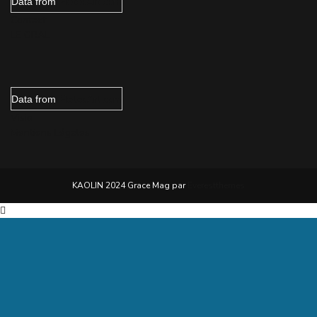
Data from
MeteoArt.com
Contact
LE GRAL
Data from
MeteoArt.com
Visio
Mentions Légales
KAOLIN 2024 Grace Mag par
Everestthemes