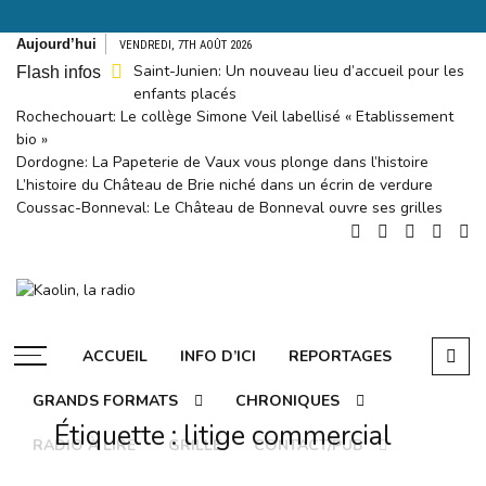
Aller
Aujourd’hui
VENDREDI, 7TH AOÛT 2026
au
Saint-Junien: Un nouveau lieu d’accueil pour les
Flash infos
contenu
enfants placés
Rochechouart: Le collège Simone Veil labellisé « Etablissement
bio »
Dordogne: La Papeterie de Vaux vous plonge dans l’histoire
L’histoire du Château de Brie niché dans un écrin de verdure
Coussac-Bonneval: Le Château de Bonneval ouvre ses grilles
Kaolin, la
radio
Ecoutez-vous
ACCUEIL
INFO D’ICI
REPORTAGES
GRANDS FORMATS
CHRONIQUES
Étiquette :
litige commercial
RADIO À LIRE
GRILLE
CONTACT/PUB