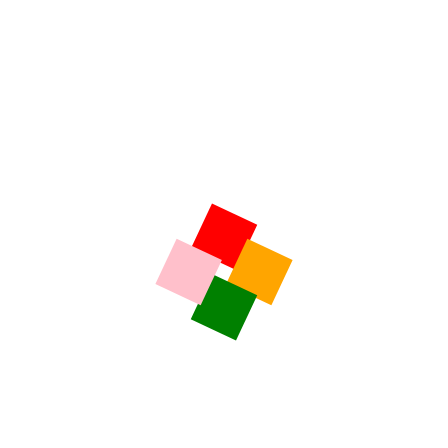
LE GRAL
L’INFO RÉGION
Explosion du nombre d’interventions du SDIS 19 –
Chronique du vendredi 7 août 2026
7 août 2026
Thème de la chronique du jour : En Corrèze, la sécheresse
est telle qu’entre juin et la fin du mois de juillet, le nombre
d’interventions des sapeurs pompiers pour des feux
d’espaces naturels a été multiplié par plus de deux ! Une
situation inédite, qui épuise les corps des soldats du feu et
qui inquiète […]
sebastien pejou