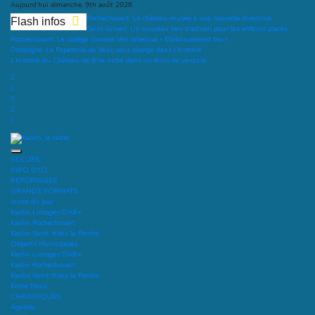
Aller
Aujourd’hui
dimanche, 9th août 2026
au
Rochechouart: Le château-musée a une nouvelle directrice
Flash infos
contenu
Saint-Junien: Un nouveau lieu d’accueil pour les enfants placés
Rochechouart: Le collège Simone Veil labellisé « Etablissement bio »
Dordogne: La Papeterie de Vaux vous plonge dans l’histoire
L’histoire du Château de Brie niché dans un écrin de verdure
Kaolin, la radio
Ecoutez-vous
ACCUEIL
INFO D’ICI
REPORTAGES
GRANDS FORMATS
Invité du jour
Kaolin Limoges DAB+
Kaolin Rochechouart
Kaolin Saint Yrieix la Perche
Objectif Municipales
Kaolin Limoges DAB+
Kaolin Rochechouart
Kaolin Saint Yrieix la Perche
Entre Nous
CHRONIQUES
Agenda