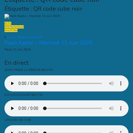
Étiquette :
QR code cube noir
ACTU
Actu Rochechouart
Actu St Yrieix
11 juin 2025
11 juin 2025
Flash Kaolin – Mercredi 11 Juin 2025
Flash 11 juin 2025.
En direct
SAINT YRIEIX LA PERCHE 88.4 FM
ROCHECHOUART 88.9 FM
LIMOGES 6D DAB