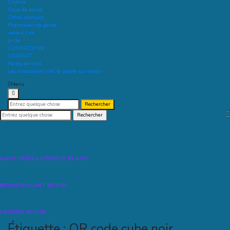
Cinéma
Coup de pouce
Offres d’emploi
Pharmacies de garde
radio à Lire
grille
CONTACT/PUB
CONTACT
Parlez de vous
Les associations ont la parole sur Kaolin
Menu
Recherche
pour :
Recherche
pour :
SAINT YRIEIX LA PERCHE 88.4 FM
ROCHECHOUART 88.9 FM
LIMOGES 6D DAB
Étiquette :
QR code cube noir