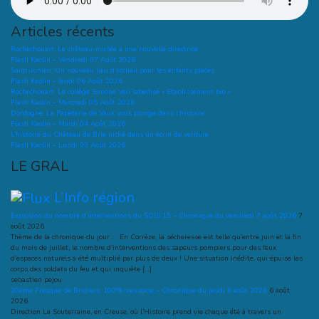
Articles récents
Rochechouart: Le château-musée a une nouvelle directrice
Flash Kaolin – Vendredi 07 Août 2026
Saint-Junien: Un nouveau lieu d’accueil pour les enfants placés
Flash Kaolin – Jeudi 06 Août 2026
Rochechouart: Le collège Simone Veil labellisé « Etablissement bio »
Flash Kaolin – Mercredi 05 Août 2026
Dordogne: La Papeterie de Vaux vous plonge dans l’histoire
Flash Kaolin – Mardi 04 Août 2026
L’histoire du Château de Brie niché dans un écrin de verdure
Flash Kaolin – Lundi 03 Août 2026
LE GRAL
L’Info région
Explosion du nombre d’interventions du SDIS 19 – Chronique du vendredi 7 août 2026
7
août 2026
Thème de la chronique du jour : En Corrèze, la sécheresse est telle qu’entre juin et la fin
du mois de juillet, le nombre d’interventions des sapeurs pompiers pour des feux
d’espaces naturels a été multiplié par plus de deux ! Une situation inédite, qui épuise les
corps des soldats du feu et qui inquiète […]
sebastien pejou
20ème Fresque de Bridiers, 100% creusoise – Chronique du jeudi 6 août 2026
6 août
2026
Direction La Souterraine, en Creuse, où l’Histoire prend vie chaque été à travers un