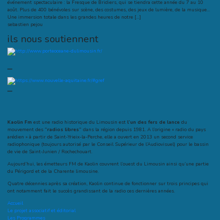
événement spectaculaire : la Fresque de Bridiers, qui se tiendra cette année du 7 au 10
août. Plus de 400 bénévoles sur scène, des costumes, des jeux de lumière, de la musique…
Une immersion totale dans les grandes heures de notre […]
sebastien pejou
ils nous soutiennent
–
–
Kaolin Fm
est une radio historique du Limousin est
l’un des fers de lance
du
mouvement des
“radios libres”
dans la région depuis 1981. A l’origine « radio du pays
arédien » à partir de Saint-Yrieix-la-Perche, elle a ouvert en 2013 un second service
radiophonique (toujours autorisé par le Conseil Supérieur de l’Audiovisuel) pour le bassin
de vie de Saint-Junien / Rochechouart.
Aujourd’hui, les émetteurs FM de Kaolin couvrent l’ouest du Limousin ainsi qu’une partie
du Périgord et de la Charente limousine.
Quatre décennies après sa création, Kaolin continue de fonctionner sur trois principes qui
ont notamment fait le succès grandissant de la radio ces dernières années.
Accueil
Le projet associatif et éditorial
Les Programmes