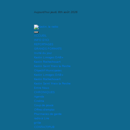
Aller
au
contenu
Aujourd’hui
jeudi, 6th août 2026
Kaolin, la radio
Ecoutez-vous
ACCUEIL
INFO D’ICI
REPORTAGES
GRANDS FORMATS
Invité du jour
Kaolin Limoges DAB+
Kaolin Rochechouart
Kaolin Saint Yrieix la Perche
Objectif Municipales
Kaolin Limoges DAB+
Kaolin Rochechouart
Kaolin Saint Yrieix la Perche
Entre Nous
CHRONIQUES
Agenda
Cinéma
Coup de pouce
Offres d’emploi
Pharmacies de garde
radio à Lire
grille
CONTACT/PUB