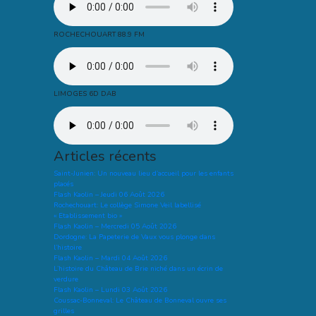
ROCHECHOUART 88.9 FM
LIMOGES 6D DAB
Articles récents
Saint-Junien: Un nouveau lieu d’accueil pour les enfants
placés
Flash Kaolin – Jeudi 06 Août 2026
Rochechouart: Le collège Simone Veil labellisé
« Etablissement bio »
Flash Kaolin – Mercredi 05 Août 2026
Dordogne: La Papeterie de Vaux vous plonge dans
l’histoire
Flash Kaolin – Mardi 04 Août 2026
L’histoire du Château de Brie niché dans un écrin de
verdure
Flash Kaolin – Lundi 03 Août 2026
Coussac-Bonneval: Le Château de Bonneval ouvre ses
grilles