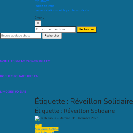
CONTACT
Parlez de vous
Les associations ont la parole sur Kaolin
Menu
Recherche
pour :
Recherche
pour :
SAINT YRIEIX LA PERCHE 88.4 FM
ROCHECHOUART 88.9 FM
LIMOGES 6D DAB
Étiquette :
Réveillon Solidaire
Étiquette :
Réveillon Solidaire
ACTU
Actu Limoges 6D DAB
Actu Rochechouart