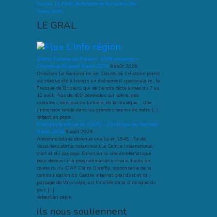
Cussac: La Forêt de Boubon et les caches des
maquisards
LE GRAL
L’Info région
20ème Fresque de Bridiers, 100% creusoise –
Chronique du jeudi 6 août 2026
6 août 2026
Direction La Souterraine, en Creuse, où l’Histoire prend
vie chaque été à travers un événement spectaculaire : la
Fresque de Bridiers, qui se tiendra cette année du 7 au
10 août. Plus de 400 bénévoles sur scène, des
costumes, des jeux de lumière, de la musique… Une
immersion totale dans les grandes heures de notre […]
sebastien pejou
Programme estival du CIAPV – Chronique du mercredi
5 août 2026
5 août 2026
Ancienne colline devenue une île en 1949, l’île de
Vassivière abrite notamment le Centre international
d’art et du paysage. Direction ce site emblématique
pour découvrir la programmation estivale, haute en
couleurs, du CIAP. Claire Graeffly, responsable de la
communication du Centre international d’art et du
paysage de Vassivière, est l’invitée de la chronique du
jour, […]
sebastien pejou
ils nous soutiennent