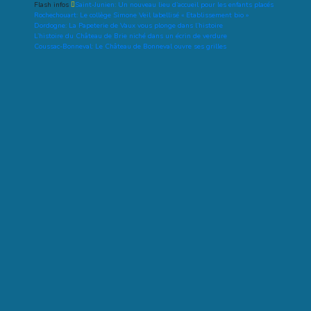
Flash infos
Saint-Junien: Un nouveau lieu d’accueil pour les enfants placés
Rochechouart: Le collège Simone Veil labellisé « Etablissement bio »
Dordogne: La Papeterie de Vaux vous plonge dans l’histoire
L’histoire du Château de Brie niché dans un écrin de verdure
Coussac-Bonneval: Le Château de Bonneval ouvre ses grilles