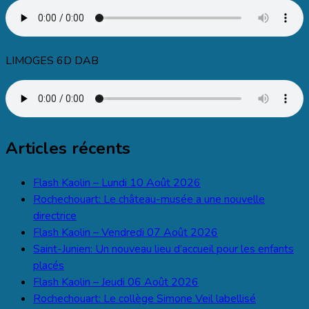
LIMOGES 6D DAB
Articles récents
Flash Kaolin – Lundi 10 Août 2026
Rochechouart: Le château-musée a une nouvelle
directrice
Flash Kaolin – Vendredi 07 Août 2026
Saint-Junien: Un nouveau lieu d’accueil pour les enfants
placés
Flash Kaolin – Jeudi 06 Août 2026
Rochechouart: Le collège Simone Veil labellisé