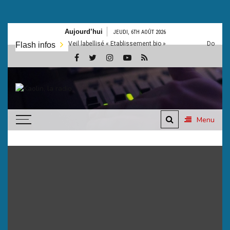
Aller
Aujourd’hui
JEUDI, 6TH AOÛT 2026
au
 collège Simone Veil labellisé « Etablissement bio »
Dordogne: La P
Flash infos
contenu
Kaolin,
Ecoutez-vous
la
Menu
radio