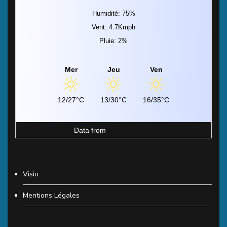
Humidité: 75%
Vent: 4.7Kmph
Pluie: 2%
Mer
Jeu
Ven
12/27°C
13/30°C
16/35°C
Data from
MeteoArt.com
Visio
Mentions Légales