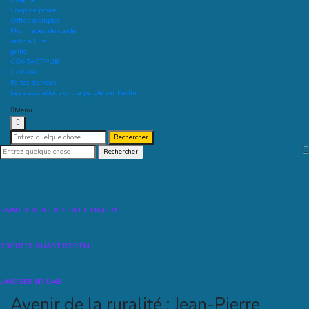
Cinéma
Coup de pouce
Offres d’emploi
Pharmacies de garde
radio à Lire
grille
CONTACT/PUB
CONTACT
Parlez de vous
Les associations ont la parole sur Kaolin
Menu
Recherche
pour :
Recherche
pour :
SAINT YRIEIX LA PERCHE 88.4 FM
ROCHECHOUART 88.9 FM
LIMOGES 6D DAB
Avenir de la ruralité : Jean-Pierre