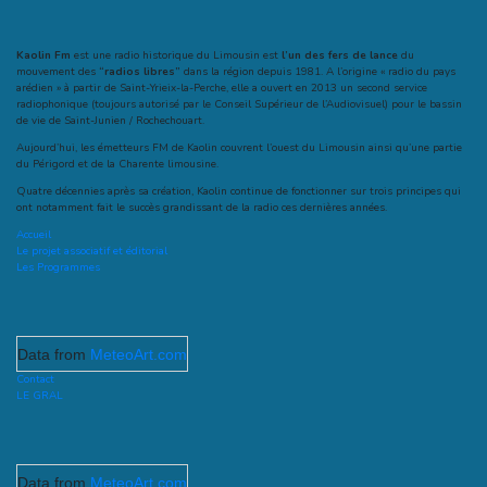
Kaolin Fm
est une radio historique du Limousin est
l’un des fers de lance
du
mouvement des
“radios libres”
dans la région depuis 1981. A l’origine « radio du pays
arédien » à partir de Saint-Yrieix-la-Perche, elle a ouvert en 2013 un second service
radiophonique (toujours autorisé par le Conseil Supérieur de l’Audiovisuel) pour le bassin
de vie de Saint-Junien / Rochechouart.
Aujourd’hui, les émetteurs FM de Kaolin couvrent l’ouest du Limousin ainsi qu’une partie
du Périgord et de la Charente limousine.
Quatre décennies après sa création, Kaolin continue de fonctionner sur trois principes qui
ont notamment fait le succès grandissant de la radio ces dernières années.
Accueil
Le projet associatif et éditorial
Les Programmes
Data from
MeteoArt.com
Contact
LE GRAL
Data from
MeteoArt.com