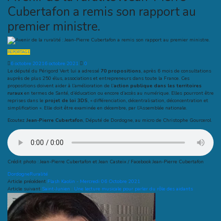
Cubertafon a remis son rapport au
premier ministre.
REPORTAGE
6 octobre 2021
6 octobre 2021
0
Le député du Périgord Vert lui a adressé
70 propositions
, après 6 mois de consultations
auprès de plus 250 élus, associations et entrepreneurs dans toute la France. Ces
propositions doivent aider à l’amélioration de l’
action publique dans les territoires
ruraux
en termes de Santé, d’éducation ou encore d’accès au numérique. Elles pourront être
reprises dans le
projet de loi 3DS
, « différenciation, décentralisation, déconcentration et
simplification ». Elle doit être examinée en décembre, par l’Assemblée nationale.
Ecoutez
Jean-Pierre Cubertafon
, Député de Dordogne, au micro de Christophe Gourcerol
Crédit photo : Jean-Pierre Cubertafon et Jean Casteix / Facebook Jean-Pierre Cubertafon
Dordogne
Ruralité
Article précédent
Flash Kaolin - Mercredi 06 Octobre 2021
Article suivant
Saint-Junien : Une lecture musicale pour parler du rôle des aidants