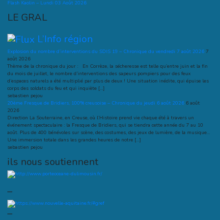
Flash Kaolin – Lundi 03 Août 2026
LE GRAL
L’Info région
Explosion du nombre d’interventions du SDIS 19 – Chronique du vendredi 7 août 2026
7
août 2026
Thème de la chronique du jour : En Corrèze, la sécheresse est telle qu’entre juin et la fin
du mois de juillet, le nombre d’interventions des sapeurs pompiers pour des feux
d’espaces naturels a été multiplié par plus de deux ! Une situation inédite, qui épuise les
corps des soldats du feu et qui inquiète […]
sebastien pejou
20ème Fresque de Bridiers, 100% creusoise – Chronique du jeudi 6 août 2026
6 août
2026
Direction La Souterraine, en Creuse, où l’Histoire prend vie chaque été à travers un
événement spectaculaire : la Fresque de Bridiers, qui se tiendra cette année du 7 au 10
août. Plus de 400 bénévoles sur scène, des costumes, des jeux de lumière, de la musique…
Une immersion totale dans les grandes heures de notre […]
sebastien pejou
ils nous soutiennent
–
–