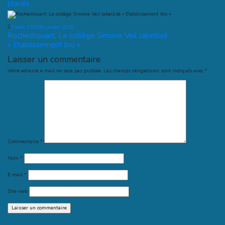
placés
5 août 2026
30 juillet 2026
Rochechouart: Le collège Simone Veil labellisé
« Etablissement bio »
Laisser un commentaire
Votre adresse e-mail ne sera pas publiée.
Les champs obligatoires sont indiqués avec
*
Commentaire
*
Nom
*
E-mail
*
Site web