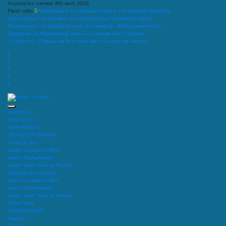
Aller
Aujourd’hui
samedi, 8th août 2026
au
Flash infos
Rochechouart: Le château-musée a une nouvelle directrice
contenu
Saint-Junien: Un nouveau lieu d’accueil pour les enfants placés
Rochechouart: Le collège Simone Veil labellisé « Etablissement bio »
Dordogne: La Papeterie de Vaux vous plonge dans l’histoire
L’histoire du Château de Brie niché dans un écrin de verdure
Kaolin, la radio
Ecoutez-vous
ACCUEIL
INFO D’ICI
REPORTAGES
GRANDS FORMATS
Invité du jour
Kaolin Limoges DAB+
Kaolin Rochechouart
Kaolin Saint Yrieix la Perche
Objectif Municipales
Kaolin Limoges DAB+
Kaolin Rochechouart
Kaolin Saint Yrieix la Perche
Entre Nous
CHRONIQUES
Agenda