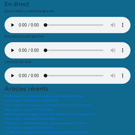
En direct
SAINT YRIEIX LA PERCHE 88.4 FM
ROCHECHOUART 88.9 FM
LIMOGES 6D DAB
Articles récents
Rochechouart: Le château-musée a une nouvelle directrice
Flash Kaolin – Vendredi 07 Août 2026
Saint-Junien: Un nouveau lieu d’accueil pour les enfants placés
Flash Kaolin – Jeudi 06 Août 2026
Rochechouart: Le collège Simone Veil labellisé « Etablissement bio »
Flash Kaolin – Mercredi 05 Août 2026
Dordogne: La Papeterie de Vaux vous plonge dans l’histoire
Flash Kaolin – Mardi 04 Août 2026
L’histoire du Château de Brie niché dans un écrin de verdure