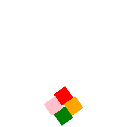
Flash Kaolin – Mardi 04 Août 2026
L’histoire du Château de Brie niché dans un écrin de
verdure
Flash Kaolin – Lundi 03 Août 2026
LE GRAL
L’INFO RÉGION
Explosion du nombre d’interventions du SDIS 19 –