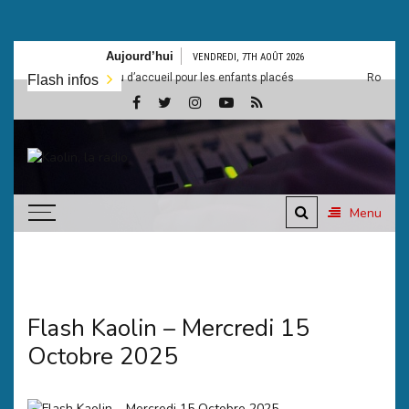
Aller
Aujourd’hui
VENDREDI, 7TH AOÛT 2026
au
: Un nouveau lieu d’accueil pour les enfants placés
Rochechouart: L
Flash infos
contenu
Kaolin,
Ecoutez-vous
la
Menu
radio
Flash Kaolin – Mercredi 15
Octobre 2025