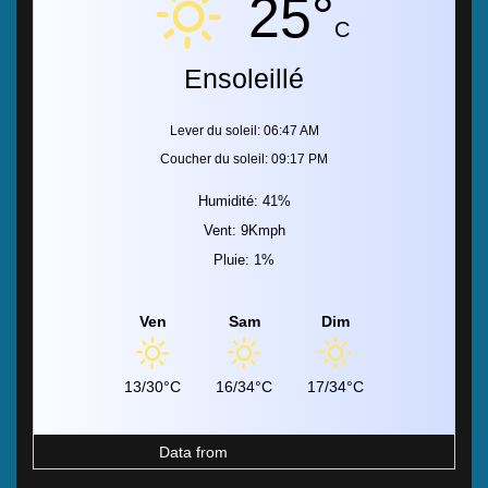
25°
C
Ensoleillé
Lever du soleil: 06:47 AM
Coucher du soleil: 09:17 PM
Humidité: 41%
Vent: 9Kmph
Pluie: 1%
Ven
Sam
Dim
13/30°C
16/34°C
17/34°C
Data from
MeteoArt.com