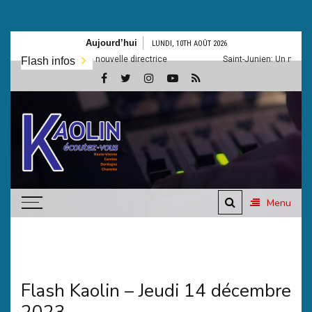
Aller
Aujourd’hui
LUNDI, 10TH AOÛT 2026
au
u-musée a une nouvelle directrice
Saint-Junien: Un nouveau lieu d
Flash infos
contenu
Kaolin,
la
radio
Ecoutez-vous
Menu
Flash Kaolin – Jeudi 14 décembre