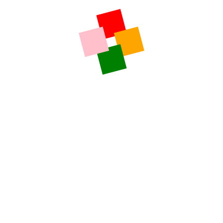
LE GRAL
L’INFO RÉGION
Explosion du nombre d’interventions du SDIS 19 –
Chronique du vendredi 7 août 2026
7 août 2026
Thème de la chronique du jour : En Corrèze, la sécheresse
est telle qu’entre juin et la fin du mois de juillet, le nombre
d’interventions des sapeurs pompiers pour des feux