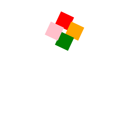
Dordogne: La Papeterie de Vaux vous plonge dans
l’histoire
Flash Kaolin – Mardi 04 Août 2026
L’histoire du Château de Brie niché dans un écrin de
verdure
Flash Kaolin – Lundi 03 Août 2026
Coussac-Bonneval: Le Château de Bonneval ouvre ses
grilles
Cussac: La Forêt de Boubon et les caches des
maquisards
Flash Kaolin – Vendredi 31 Juillet 2026