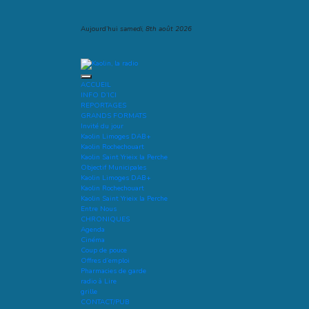
Aller
au
contenu
Aujourd’hui
samedi, 8th août 2026
Kaolin, la radio
Ecoutez-vous
ACCUEIL
INFO D’ICI
REPORTAGES
GRANDS FORMATS
Invité du jour
Kaolin Limoges DAB+
Kaolin Rochechouart
Kaolin Saint Yrieix la Perche
Objectif Municipales
Kaolin Limoges DAB+
Kaolin Rochechouart
Kaolin Saint Yrieix la Perche
Entre Nous
CHRONIQUES
Agenda
Cinéma
Coup de pouce
Offres d’emploi
Pharmacies de garde
radio à Lire
grille
CONTACT/PUB