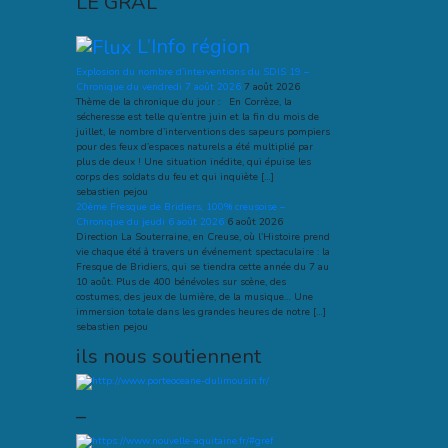
LE GRAL
L’Info région
Explosion du nombre d’interventions du SDIS 19 –
Chronique du vendredi 7 août 2026
7 août 2026
Thème de la chronique du jour : En Corrèze, la
sécheresse est telle qu’entre juin et la fin du mois de
juillet, le nombre d’interventions des sapeurs pompiers
pour des feux d’espaces naturels a été multiplié par
plus de deux ! Une situation inédite, qui épuise les
corps des soldats du feu et qui inquiète […]
sebastien pejou
20ème Fresque de Bridiers, 100% creusoise –
Chronique du jeudi 6 août 2026
6 août 2026
Direction La Souterraine, en Creuse, où l’Histoire prend
vie chaque été à travers un événement spectaculaire : la
Fresque de Bridiers, qui se tiendra cette année du 7 au
10 août. Plus de 400 bénévoles sur scène, des
costumes, des jeux de lumière, de la musique… Une
immersion totale dans les grandes heures de notre […]
sebastien pejou
ils nous soutiennent
–