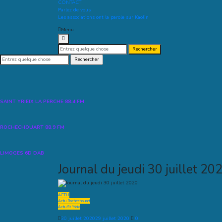
CONTACT
Parlez de vous
Les associations ont la parole sur Kaolin
Menu
Recherche
pour :
Recherche
pour :
SAINT YRIEIX LA PERCHE 88.4 FM
ROCHECHOUART 88.9 FM
LIMOGES 6D DAB
Journal du jeudi 30 juillet 20
ACTU
Actu Rochechouart
Actu St Yrieix
30 juillet 2020
29 juillet 2020
0