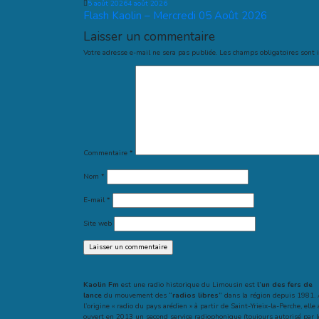
5 août 2026
4 août 2026
Flash Kaolin – Mercredi 05 Août 2026
Laisser un commentaire
Votre adresse e-mail ne sera pas publiée.
Les champs obligatoires sont 
Commentaire
*
Nom
*
E-mail
*
Site web
Kaolin Fm
est une radio historique du Limousin est
l’un des fers de
lance
du mouvement des
“radios libres”
dans la région depuis 1981.
l’origine « radio du pays arédien » à partir de Saint-Yrieix-la-Perche, elle 
ouvert en 2013 un second service radiophonique (toujours autorisé par l