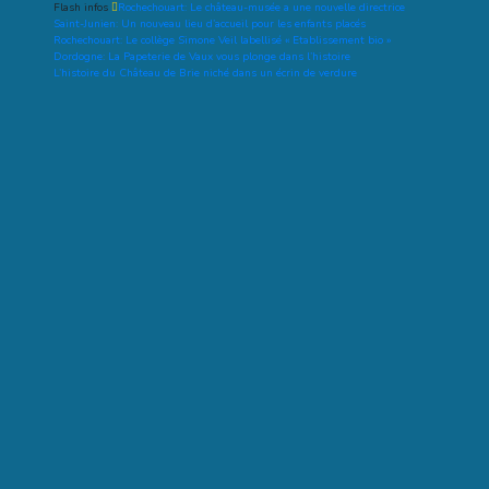
Flash infos
Rochechouart: Le château-musée a une nouvelle directrice
Saint-Junien: Un nouveau lieu d’accueil pour les enfants placés
Rochechouart: Le collège Simone Veil labellisé « Etablissement bio »
Dordogne: La Papeterie de Vaux vous plonge dans l’histoire
L’histoire du Château de Brie niché dans un écrin de verdure