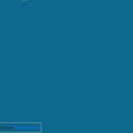
–
ta from
MeteoArt.com