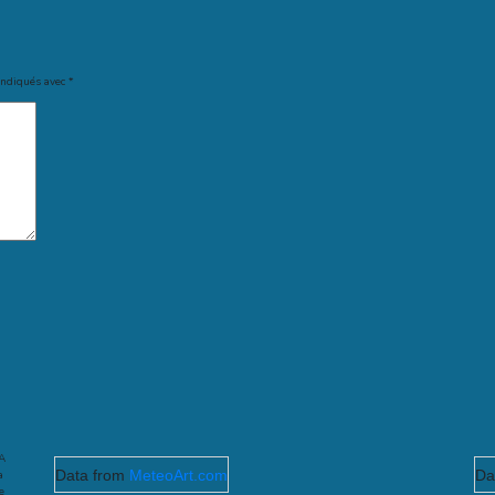
indiqués avec
*
 A
Data from
MeteoArt.com
Da
a
e