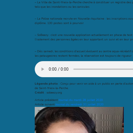
– La Ville de Saint-Yrieix-la-Perche cherche à constituer un registre des 
tels que les inondations ou les canicules
– La Police nationale recrute en Nouvelle-Aquitaine : les inscriptions o
diplôme. 130 postes sont à pourvoir
– SoBeezy : c’est une nouvelle application actuellement en phase de test d
l’isolement des personnes âgées en leur apportant un suivi et en leur pr
– Dès samedi, les conditions d’accueil évoluent au centre aqua-récréatif 
les pataugeoires restent fermées, la réservation est toujours de rigueur
Légende photo
: Conçu pour venir en aide à un public en perte d’auton
de Saint-Yrieix-la-Perche.
Crédit
: sobeezy.org
Article précédent
Journal du mardi 28 juillet 2020
Article suivant
Journal du vendredi 31 juillet 2020