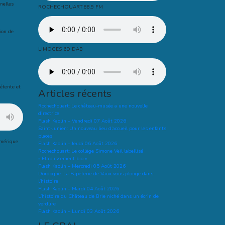
nnelles
ROCHECHOUART 88.9 FM
ion de
LIMOGES 6D DAB
détente et
Articles récents
Rochechouart: Le château-musée a une nouvelle
directrice
Flash Kaolin – Vendredi 07 Août 2026
Saint-Junien: Un nouveau lieu d’accueil pour les enfants
placés
umérique
Flash Kaolin – Jeudi 06 Août 2026
Rochechouart: Le collège Simone Veil labellisé
« Etablissement bio »
Flash Kaolin – Mercredi 05 Août 2026
Dordogne: La Papeterie de Vaux vous plonge dans
l’histoire
Flash Kaolin – Mardi 04 Août 2026
L’histoire du Château de Brie niché dans un écrin de
verdure
Flash Kaolin – Lundi 03 Août 2026