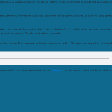
personnes vulnérables. L’objectif est de les informer et de les contacter en cas de risques exceptio
uvrent samedi et refermeront le 28 août. Sont concernés les jeunes âgés de 18 à 30 ans, sans condit
ans trois villes de France, dont Saint-Yrieix-la-Perche. Ce dispositif a l’ambition de lutter contre
oposant des services. Plus de détails dans ce journal
de Saint-Junien. Trois créneaux quotidiens pourront accueillir 100 nageurs à chaque fois. L’espace 
omie, voilà à quoi ressemble l’assistant vocal
SoBeezy.
Il est en démonstration à la Parenthèse n