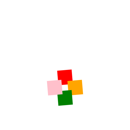
Rochechouart: Le collège Simone Veil labellisé
« Etablissement bio »
Flash Kaolin – Mercredi 05 Août 2026
Dordogne: La Papeterie de Vaux vous plonge dans
l’histoire
Flash Kaolin – Mardi 04 Août 2026
L’histoire du Château de Brie niché dans un écrin de
verdure
Flash Kaolin – Lundi 03 Août 2026
LE GRAL