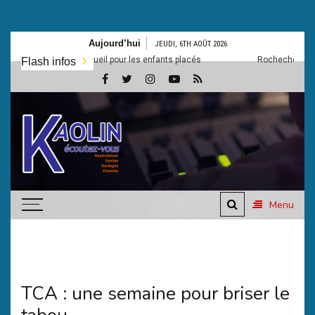
Aller
Aujourd’hui
JEUDI, 6TH AOÛT 2026
au
eau lieu d’accueil pour les enfants placés
Rochechouart: Le collège
Flash infos
contenu
Kaolin,
la
radio
Ecoutez-vous
Menu
TCA : une semaine pour briser le