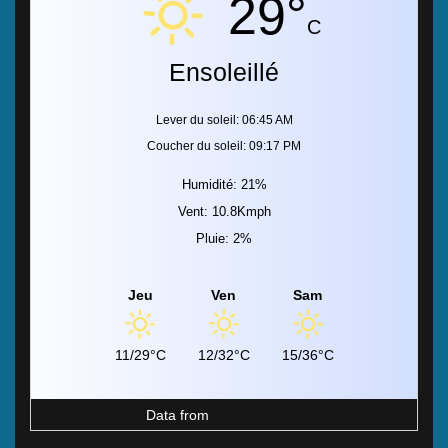
29°
C
Ensoleillé
Lever du soleil: 06:45 AM
Coucher du soleil: 09:17 PM
Humidité: 21%
Vent: 10.8Kmph
Pluie: 2%
Jeu
Ven
Sam
11/29°C
12/32°C
15/36°C
Data from
MeteoArt.com