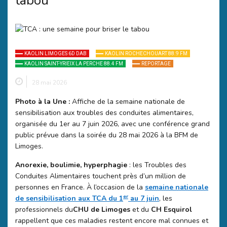
tabou
KAOLIN LIMOGES 6D DAB
KAOLIN ROCHECHOUART 88.9 FM
KAOLIN SAINT-YRIEIX LA PERCHE 88.4 FM
REPORTAGE
28 mai 2026
Photo à la Une :
Affiche de la semaine nationale de
sensibilisation aux troubles des conduites alimentaires,
organisée du 1er au 7 juin 2026, avec une conférence grand
public prévue dans la soirée du 28 mai 2026 à la BFM de
Limoges.
Anorexie, boulimie, hyperphagie
: les Troubles des
Conduites Alimentaires touchent près d’un million de
personnes en France. À l’occasion de la
semaine nationale
er
de sensibilisation aux TCA du 1
au 7 juin
, les
professionnels du
CHU de Limoges
et du
CH Esquirol
rappellent que ces maladies restent encore mal connues et