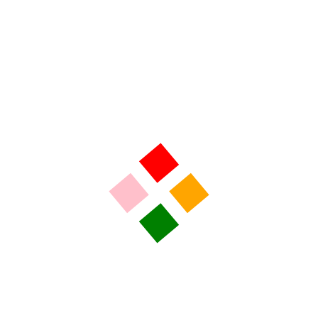
ue limougeaud ?
🔎
Chantier du baptistère de Limoges : un site antique révélé
, qui revi
 quartier de la Cité, entre fouilles, vestiges et enjeux de conservatio
cinéma à Limoges
Cinéma Ester Limoges
p
François Pons
handicap et autonomie
lin
Kaolin la radio
Marc Bouzik
projection documentai
p
Side to Side
voyage inclusif
ARTICLE SUI
Flash Kaolin - Mardi 20 Janvier 