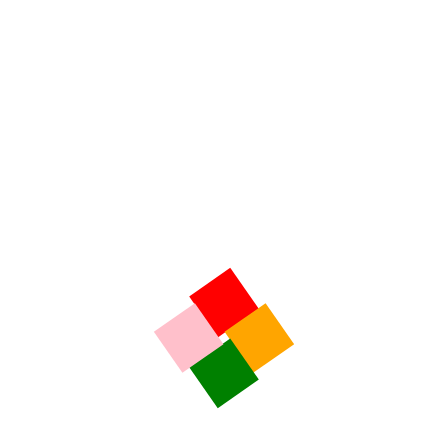
Flash Kaolin – Jeudi 06 Août 2026
Rochechouart: Le collège Simone Veil labellisé
« Etablissement bio »
Flash Kaolin – Mercredi 05 Août 2026
Dordogne: La Papeterie de Vaux vous plonge dans
l’histoire
Flash Kaolin – Mardi 04 Août 2026
L’histoire du Château de Brie niché dans un écrin de
verdure
Flash Kaolin – Lundi 03 Août 2026