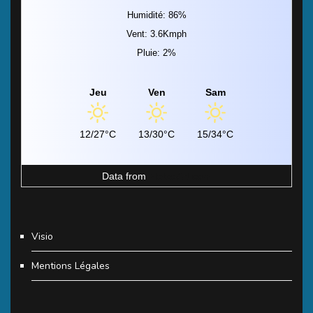
Humidité: 86%
Vent: 3.6Kmph
Pluie: 2%
Jeu
Ven
Sam
12/27°C
13/30°C
15/34°C
Data from
MeteoArt.com
Visio
Mentions Légales