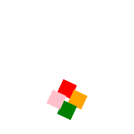
Flash Kaolin – Lundi 03 Août 2026
LE GRAL
L’INFO RÉGION
Explosion du nombre d’interventions du SDIS 19 –
Chronique du vendredi 7 août 2026
7 août 2026
Thème de la chronique du jour : En Corrèze, la sécheresse