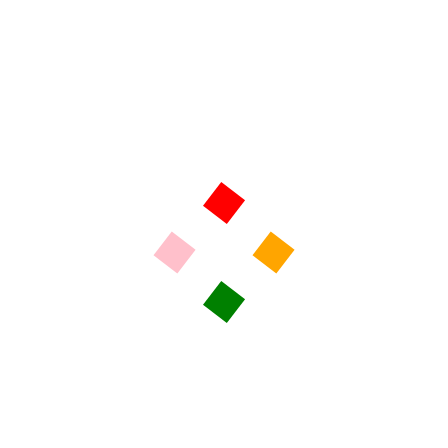
EN DIRECT
SAINT YRIEIX LA PERCHE 88.4 FM
ROCHECHOUART 88.9 FM
LIMOGES 6D DAB