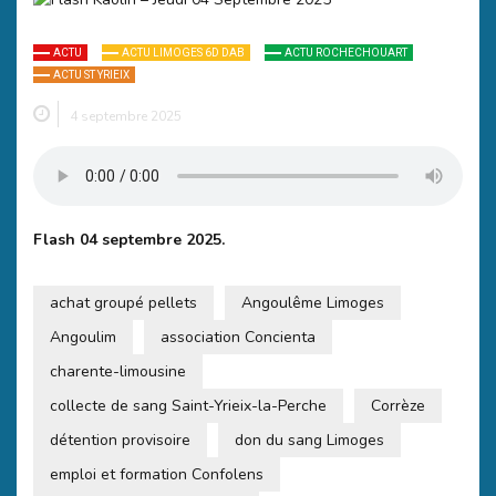
ACTU
ACTU LIMOGES 6D DAB
ACTU ROCHECHOUART
ACTU ST YRIEIX
4 septembre 2025
Flash 04 septembre 2025.
achat groupé pellets
Angoulême Limoges
Angoulim
association Concienta
charente-limousine
collecte de sang Saint-Yrieix-la-Perche
Corrèze
détention provisoire
don du sang Limoges
emploi et formation Confolens