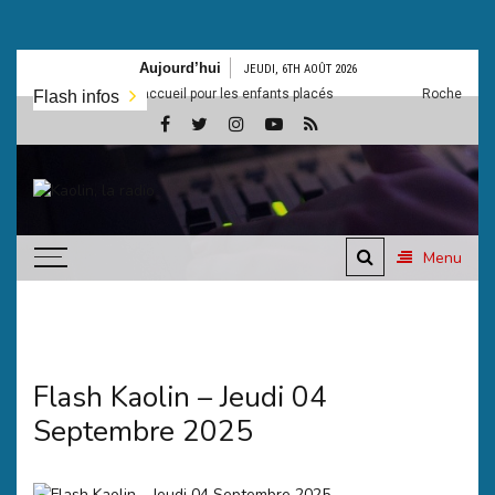
Aller
Aujourd’hui
JEUDI, 6TH AOÛT 2026
au
Un nouveau lieu d’accueil pour les enfants placés
Rochechouart: Le 
Flash infos
contenu
Kaolin,
Ecoutez-vous
la
Menu
radio
Flash Kaolin – Jeudi 04
Septembre 2025