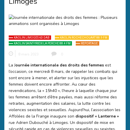
Limoges
KAOLIN LIMOGES 6D DAB
KAOLIN ROCHECHOUART 88.9 FM
KAOLIN SAINT-YRIEIX LA PERCHE 88.4 FM
REPORTAGE
8 mars 2023
0
La J
ournée internationale des droits des femmes
est
l’occasion, ce mercredi 8 mars, de rappeler les combats qui
sont encore à mener, et alerter sur les injustices que les
femmes doivent encore affronter. Au cœur des
revendications, la « 15h40 », l’heure à laquelle chaque jour
les femmes arrêtent d’être payées, mais aussi réforme des
retraites, augmentation des salaires, la lutte contre les
violences sexistes et sexuelles. Aujourd’hui, l’association les
Affolées de la Frange
inaugure son
dispositif « Lanterne »
rue Adrien Dubouché à Limoges. Un dispositif de mise en
sécurité rapide en cas de violences sexuelles ou sexistes.