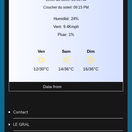
Coucher du soleil: 09:15 PM
Humidité: 24%
Vent: 9.4Kmph
Pluie: 1%
Ven
Sam
Dim
12/30°C
14/36°C
16/36°C
Data from
MeteoArt.com
Contact
LE GRAL