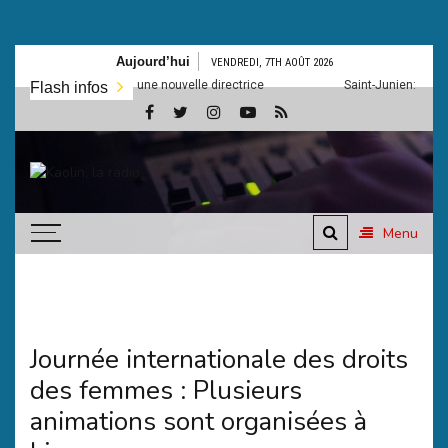
Aller
Aujourd’hui
VENDREDI, 7TH AOÛT 2026
au
âteau-musée a une nouvelle directrice
Saint-Junien: Un nouveau li
Flash infos
contenu
Kaolin,
Ecoutez-vous
la
Menu
radio
Journée internationale des droits
des femmes : Plusieurs
animations sont organisées à