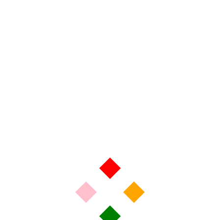
SAINT YRIEIX LA PERCHE 88.4 FM
ROCHECHOUART 88.9 FM
LIMOGES 6D DAB
ARTICLES RÉCENTS